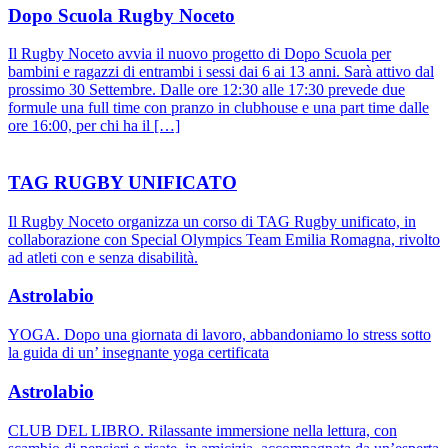
Dopo Scuola Rugby Noceto
Il Rugby Noceto avvia il nuovo progetto di Dopo Scuola per
bambini e ragazzi di entrambi i sessi dai 6 ai 13 anni. Sarà attivo dal
prossimo 30 Settembre. Dalle ore 12:30 alle 17:30 prevede due
formule una full time con pranzo in clubhouse e una part time dalle
ore 16:00, per chi ha il […]
TAG RUGBY UNIFICATO
Il Rugby Noceto organizza un corso di TAG Rugby unificato, in
collaborazione con Special Olympics Team Emilia Romagna, rivolto
ad atleti con e senza disabilità.
Astrolabio
YOGA. Dopo una giornata di lavoro, abbandoniamo lo stress sotto
la guida di un’ insegnante yoga certificata
Astrolabio
CLUB DEL LIBRO. Rilassante immersione nella lettura, con