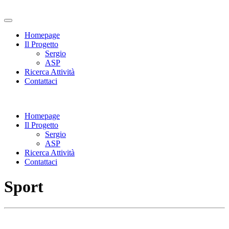
Homepage
Il Progetto
Sergio
ASP
Ricerca Attività
Contattaci
Homepage
Il Progetto
Sergio
ASP
Ricerca Attività
Contattaci
Sport