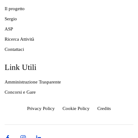
Salsomaggiore Terme
Il progetto
Sport
Sergio
SPORT UNIVERSITY –
ASP
DANZA MODERNA
Ricerca Attività
Contattaci
Il corso di Danza Moderna è un corso artistico,
musicale e sportivo dedicato alla danza moderna ed in
particolare all'avviamento alla danza.
Link Utili
Amministrazione Trasparente
Concorsi e Gare
Privacy Policy
Cookie Policy
Credits