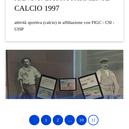
CALCIO 1997
attività sportiva (calcio) in affiliazione con FIGC - CSI -
UISP
Tutto l'anno
San Secondo
1
2
…
10
11
Arte