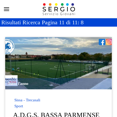
Risultati Ricerca Pagina 11 di 11: 8
Tutto l'anno
Sissa - Trecasali
Sport
A.D.G.S. BASSA PARMENSE