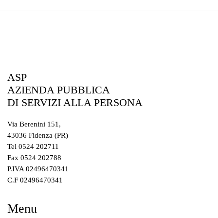
Associazione culturale Everelina
APS
Passione per la storia dell’arte, per il racconto, per la
didattica e per il “fare” dell’arte è ciò che ogni giorno
ASP
ci impegna.
AZIENDA PUBBLICA
DI SERVIZI ALLA PERSONA
Via Berenini 151,
43036 Fidenza (PR)
Tel 0524 202711
Fax 0524 202788
P.IVA 02496470341
C.F 02496470341
Da Settembre a Giugno
Menu