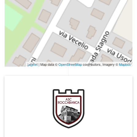
Leaflet
| Map data ©
OpenStreetMap
contributors, Imagery ©
Mapbox